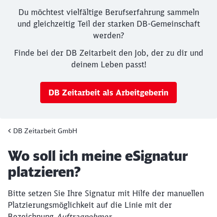
Du möchtest vielfältige Berufserfahrung sammeln
und gleichzeitig Teil der starken DB-Gemeinschaft
werden?
Finde bei der DB Zeitarbeit den Job, der zu dir und
deinem Leben passt!
DB Zeitarbeit als Arbeitgeberin
Schließen
DB Zeitarbeit GmbH
Ende des Sliders
Möchten Sie zu
weitergeleitet
werden?
Artikel:
Wo soll ich meine eSignatur
platzieren?
Abbrechen
Weiter
Bitte setzen Sie Ihre Signatur mit Hilfe der manuellen
Platzierungsmöglichkeit auf die Linie mit der
Bezeichnung
Auftragnehmer
.