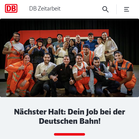
DB Zeitarbeit
Wo soll ich meine eSignatur 
Klicken, um den folgenden Slider zu überspringen
Nächster Halt: Dein Job bei der
Deutschen Bahn!