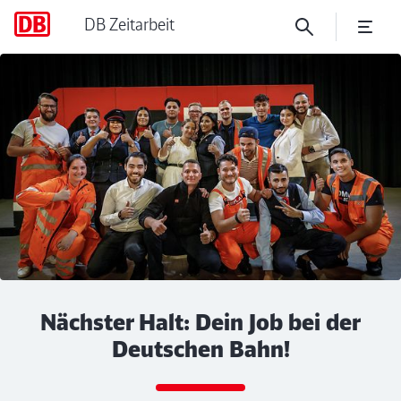
DB Zeitarbeit
DB Zeitarbeit GmbH
Klicken, um den folgenden Slider zu überspringen
Nächster Halt: Dein Job bei der
Deutschen Bahn!