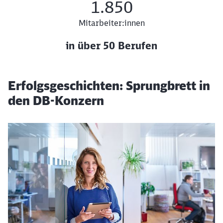
1.850
Mitarbeiter:innen
in über 50 Berufen
13 Standorte deutschlandweit
Erfolgsgeschichten: Sprungbrett in
25 Jahre Erfahrung DB Zeitarbeit
1850 Mitarbeiter:innen in über 50 Berufen
den DB-Konzern