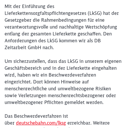
Mit der Einführung des
Lieferkettensorgfaltspflichtengesetzes (LkSG) hat der
Gesetzgeber die Rahmenbedingungen für eine
verantwortungsvolle und nachhaltige Wertschöpfung
entlang der gesamten Lieferkette geschaffen. Den
Anforderungen des LkSG kommen wir als DB
Zeitarbeit GmbH nach.
Schließen
Möchten Sie zu
weitergeleitet
werden?
Um sicherzustellen, dass das LkSG in unserem eigenen
Geschäftsbereich und in der Lieferkette eingehalten
wird, haben wir ein Beschwerdeverfahren
Abbrechen
Weiter
eingerichtet. Dort können Hinweise auf
menschenrechtliche und umweltbezogene Risiken
sowie Verletzungen menschenrechtsbezogener oder
umweltbezogener Pflichten gemeldet werden.
Das Beschwerdeverfahren ist
über
deutschebahn.com/lksg
erreichbar. Weitere