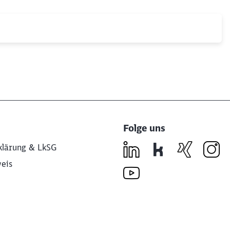
Folge uns
klärung & LkSG
eis